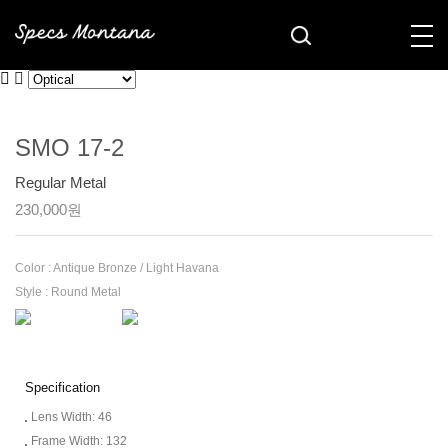
SOLD OUT
SMO 17-2
Regular Metal
230,000원
Color :
Antique Bronze / Light Havana
Style :
Round Metal
Specification
Lens Width: 46
Frame Width: 132