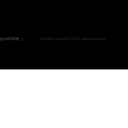
울강남-02763호
All rights reserved © 2021 specs montana