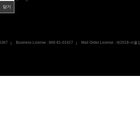
닫기
닫기
6367
Business License : 866-81-01427
Mail Order License : 제2018-서