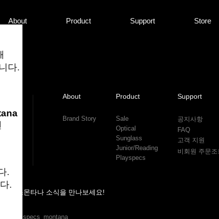
About
Product
Support
Store
해
니다.
About
Product
Support
tana
Brand Story
Sale
공지사항
면
Optical
FAQ
Sunglass
고객 지원
Junior/Reading
비회원 주문조
Playspecs
다.
다.
스펙스몬타나 소식을 만나보세요!
@specs_montana