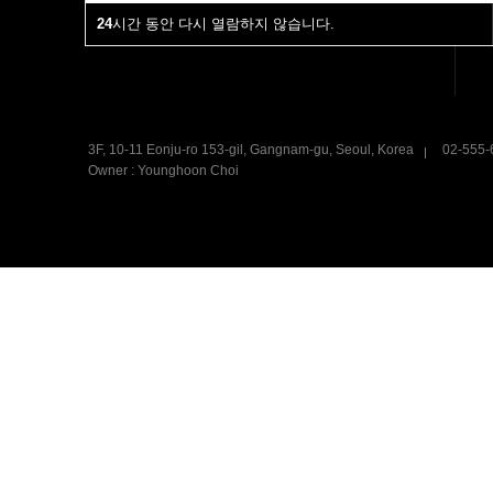
이용약관
24
24
시간 동안 다시 열람하지 않습니다.
시간 동안 다시 열람하지 않습니다.
3F, 10-11 Eonju-ro 153-gil, Gangnam-gu, Seoul, Korea
02-555-
Owner : Younghoon Choi