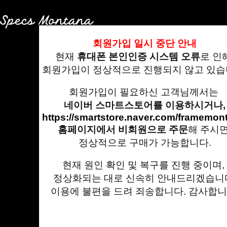
회원가입 일시 중단
안내
현재
휴대폰 본인인증 시스템 오류
로 인
회원가입이 정상적으로 진행되지 않고 있습
문의 가능 시간
회원가입이 필요하신 고객님께서는
네이버 스마트스토어를 이용하시거나,
02-555-6367
https://smartstore.naver.com/framemon
평일 : 오전 10시 - 오후 6시 (점심시간 12시-1시)
홈페이지에서 비회원으로 주문
해 주시
기업은행 217-088733-04-016 (주)프레임몬타나
정상적으로 구매가 가능합니다.
현재 원인 확인 및 복구를 진행 중이며,
정상화되는 대로 신속히 안내드리겠습니
이용에 불편을 드려 죄송합니다. 감사합니
법적고지
개인정보처리방침