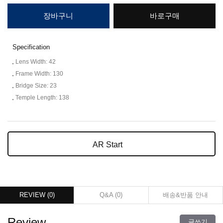
장바구니
바로구매
Specification
Lens Width: 42
Frame Width: 130
Bridge Size: 23
Temple Length: 138
AR Start
REVIEW (
0
)
Q&A (
0
)
배송&반품 안내
Review
글쓰기