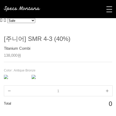
[주니어] SMR 4-3 (40%)
Titanium Combi
138,000원
Color :
Antique Bronze
0
Total