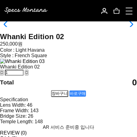
Whanki Edition 02
250,000원
Color :
Light Havana
Style :
French Square
Whanki Edition 02
0
Total
장바구니
바로구매
Specification
Lens Width: 46
Frame Width: 143
Bridge Size: 26
Temple Length: 148
AR 서비스 준비중 입니다
REVIEW (
0
)