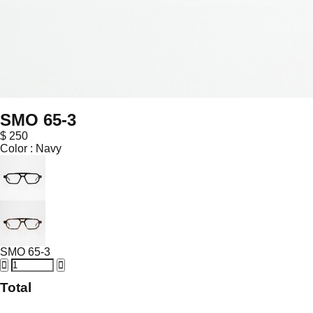
SMO 65-3
$ 250
Color :
Navy
SMO 65-3
Total